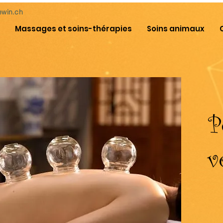
ewin.ch
Massages et soins-thérapies
Soins animaux
P
v