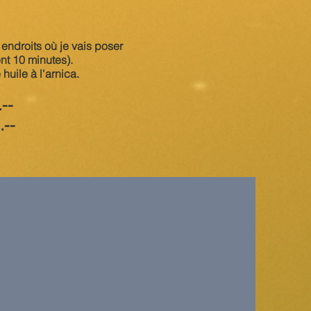
 endroits où je vais poser
nt 10 minutes).
huile à l'arnica.
--
--