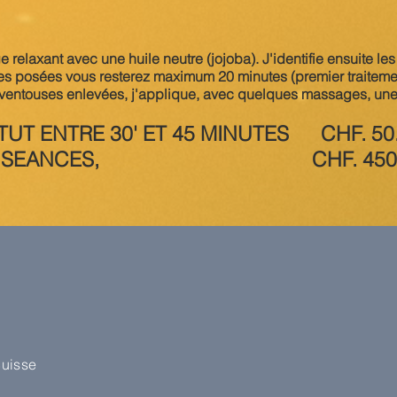
relaxant avec une huile neutre (jojoba). J'identifie ensuite les
ses posées vous resterez maximum 20 minutes (premier traiteme
es ventouses enlevées, j'applique, avec quelques massages, une 
ITUT ENTRE 30' ET 45 MINUTES CHF. 50.
G, 10 SEANCES, CHF. 450.
Suisse