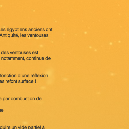
 Les égyptiens anciens ont
Antiquité, les ventouses
n des ventouses est
e notamment, continue de
 fonction d’une réflexion
s refont surface !
ide par combustion de
ue
duire un vide partiel à