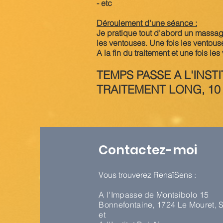
- etc
Déroulement d'une séance :
Je pratique tout d'abord un massage 
les ventouses. Une fois les ventou
A la fin du traitement et une fois l
TEMPS PASSE A L'INST
TRAITEMENT LON
Contactez-moi
Vous trouverez RenaîSens :
A l'
Impasse de Montsibolo 15
Bonnefontaine, 1724 Le Mouret, 
et