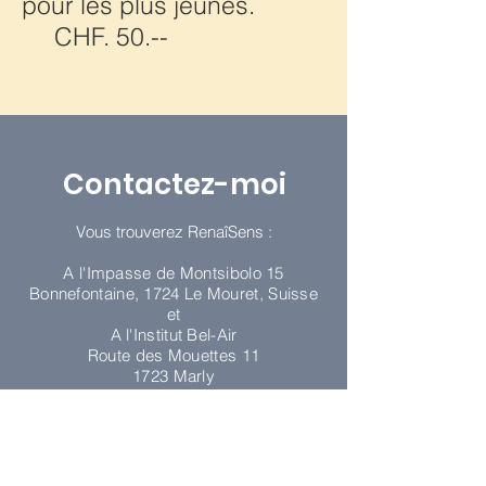
pour les plus jeunes.
CHF. 50.--
Contactez-moi
Vous trouverez RenaîSens :
A l'
Impasse de Montsibolo 15
Bonnefontaine, 1724 Le Mouret, Suisse
et
A l'Institut Bel-Air
Route des Mouettes 11
1723 Marly
Tel
079 755 57 30
martine.halter@bluewin.c